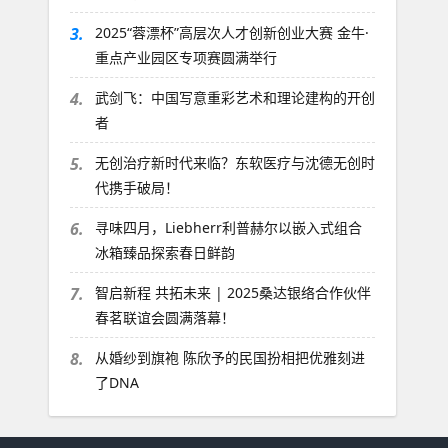
3.
2025“蓉漂杯”高层次人才创新创业大赛 金牛·
重点产业园区专项赛圆满举行
4.
武剑飞：中国写意重彩艺术和理论建构的开创
者
5.
无创治疗新时代来临？东软医疗与沈德无创时
代携手破局！
6.
寻味四月，Liebherr利普赫尔以嵌入式组合
冰箱臻品探索春日鲜韵
7.
智启新程 共拓未来 | 2025桑达银络合作伙伴
春茗联谊会圆满落幕！
8.
从婚纱到旗袍 陈欣予的民国扮相把优雅刻进
了DNA