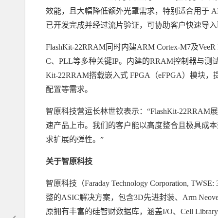
效能，且大幅降低额外光罩需求，特别适合用于 A
已开发完成并经过流片验证，可协助客户快速导入联
FlashKit-22RRAM同时内建ARM Cortex-M7及Ve
C、PLL等多种关键IP。内建的RRAM控制器与测
Kit-22RRAM搭载嵌入式 FPGA（eFPGA）
配置等需求。
智原科技营运长林世钦表示：“FlashKit-22
速产品上市。我们的客户能以高度整合且极具成本
求扩展的弹性。”
关于智原科技
智原科技（
Faraday Technology Corpora
整的ASIC解决方案，包含3D先进封装、Arm Neove
原拥有丰富的硅智财数据库，涵盖I/O、Cell Library 、 Me