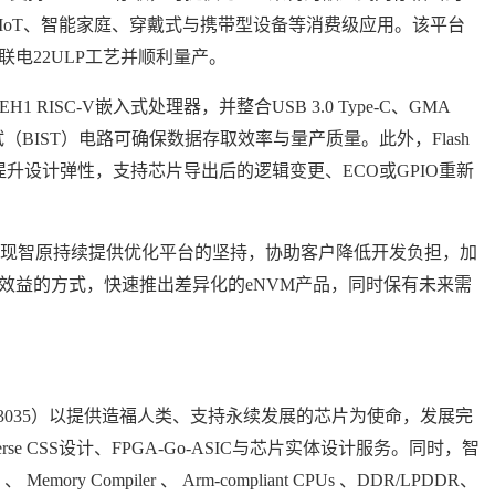
IoT、智能家庭、穿戴式与携带型设备等消费级应用。该平台
电22ULP工艺并顺利量产。
eR EH1 RISC-V嵌入式处理器，并整合USB 3.0 Type-C、GMA
试（BIST）电路可确保数据存取效率与量产质量。此外，Flash
模块，提升设计弹性，支持芯片导出后的逻辑变更、ECO或GPIO重新
RRAM展现智原持续提供优化平台的坚持，协助客户降低开发负担，加
效益的方式，快速推出差异化的eNVM产品，同时保有未来需
tion, TWSE: 3035）以提供造福人类、支持永续发展的芯片为使命，发展完
rse CSS设计、FPGA-Go-ASIC与芯片实体设计服务。同时，智
mory Compiler 、 Arm-compliant CPUs 、DDR/LPDDR、