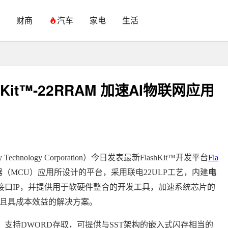
财商
汽车
家电
生活
Kit™-22RRAM 加速AI物联网应用
hnology Corporation）今日发表最新FlashKit™开发平台
Fla
（MCU）应用所设计的平台，采用联电22ULP工艺，内建
电
外围及接口IP，并提供用于软硬件整合的开发工具，加速系统芯片的
耗且具成本效益的解决方案。
子系统，支持DWORD存取，可提供与SST架构的嵌入式闪存相当的