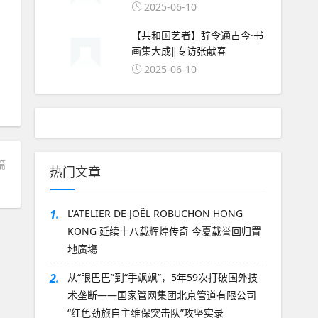
2025-06-10
【共和国艺者】辞令通古今·书
画集大成‖专访张献春
2025-06-10
篇
热门文章
1.
L'ATELIER DE JOËL ROBUCHON HONG
KONG 延续十八载辉煌传奇 今夏载誉回归置
地廣塲
2.
从“眼巴巴”到“手飒飒”，5年59次打破国外技
术垄断——国家管网集团北京管道有限公司
“红色劲旅自主维保突击队”攻坚实录