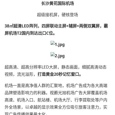
长沙黄花国际机场
超级接机屏，硬核登场
38
㎡超清
LED
阵列，四屏联动主屏
+
辅屏
+
两侧双翼屏，霸
屏机场
T2
国内到达出口
C
位。
超高清、超高分辨率LED大屏，静态画面，细腻高清动态
视频，流光溢形，
打造黄金
20
秒记忆窗口
。
机场一直是高净值人群的汇聚地，机场广告成为各大高端
品牌塑造影响力的利器。视爵光旭机场广告大屏覆盖机场
高速、机场入口、航站楼、机场大厅、行李提取处等户内
外全场景，以卓越的显示效果全方位吸引旅客注意力，实
现广告传播效果最大化。